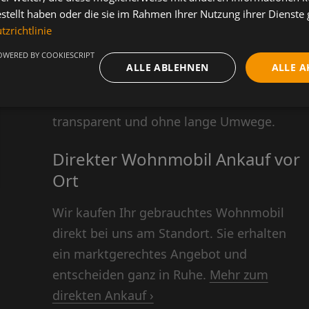
verkaufen
estellt haben oder die sie im Rahmen Ihrer Nutzung ihrer Dienst
zrichtlinie
Sie möchten Ihr Wohnmobil verkaufen und
OWERED BY COOKIESCRIPT
legen Wert auf eine faire Abwicklung? Bei
ALLE ABLEHNEN
ALLE A
1A-Caravaning in Mülheim begleiten wir
Sie Schritt für Schritt. Persönlich,
transparent und ohne lange Umwege.
Direkter Wohnmobil Ankauf vor
Ort
Wir kaufen Ihr gebrauchtes Wohnmobil
direkt bei uns am Standort. Sie erhalten
ein marktgerechtes Angebot und
entscheiden ganz in Ruhe.
Mehr zum
direkten Ankauf ›