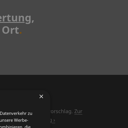
rtung
,
 Ort
.
×
realistischen Preisvorschlag.
Zur
 Datenverkehr zu
Fahrzeugbewertung ›
 unsere Werbe-
ombinieren, die