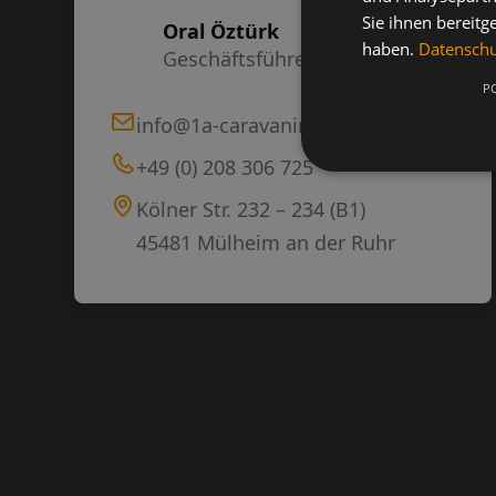
Sie ihnen bereitg
Oral Öztürk
haben.
Datenschut
Geschäftsführer
P
info@1a-caravaning.de
+49 (0) 208 306 725
Kölner Str. 232 – 234 (B1)
45481 Mülheim an der Ruhr