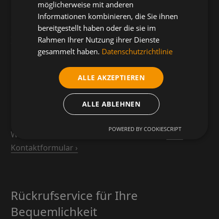
möglicherweise mit anderen
Finanzierungsgespräch, unser Team ist für Sie da.
Informationen kombinieren, die Sie ihnen
Rufen Sie uns an oder schreiben Sie uns direkt.
Jetzt
bereitgestellt haben oder die sie im
telefonisch kontaktieren ›
Rahmen Ihrer Nutzung ihrer Dienste
gesammelt haben.
Datenschutzrichtlinie
ALLE AKZEPTIEREN
Kontaktformular für Ihre Anfrage
ALLE ABLEHNEN
Nutzen Sie unser Kontaktformular für alle Anliegen
rund um Wohnmobilkauf, Ankauf oder Werkstatt.
POWERED BY COOKIESCRIPT
Wir melden uns zeitnah bei Ihnen zurück.
Zum
Kontaktformular ›
Rückrufservice für Ihre
Bequemlichkeit