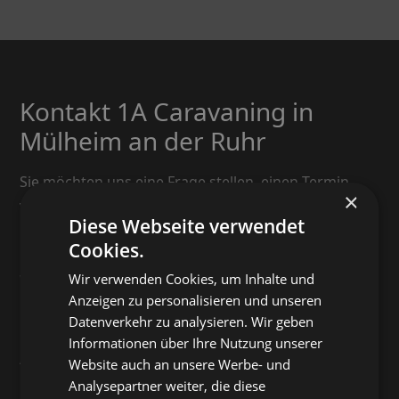
Kontakt 1A Caravaning in
Mülheim an der Ruhr
Sie möchten uns eine Frage stellen, einen Termin
×
vereinbaren oder Ihr Anliegen direkt mit uns
Diese Webseite verwendet
besprechen? Bei 1A Caravaning finden Sie immer den
Cookies.
richtigen Ansprechpartner. Persönlich, nah und
verlässlich.
Wir verwenden Cookies, um Inhalte und
Anzeigen zu personalisieren und unseren
Persönlich erreichbar bei allen
Datenverkehr zu analysieren. Wir geben
Informationen über Ihre Nutzung unserer
Anliegen
Website auch an unsere Werbe- und
Analysepartner weiter, die diese
Ob Kaufberatung, Serviceanfrage oder